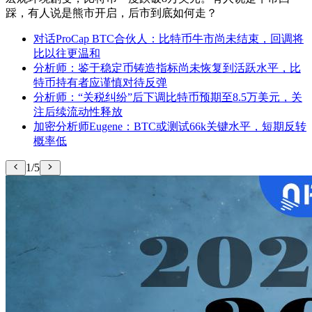
踩，有人说是熊市开启，后市到底如何走？
对话ProCap BTC合伙人：比特币牛市尚未结束，回调将
比以往更温和
分析师：鉴于稳定币铸造指标尚未恢复到活跃水平，比
特币持有者应谨慎对待反弹
分析师：“关税纠纷”后下调比特币预期至8.5万美元，关
注后续流动性释放
加密分析师Eugene：BTC或测试66k关键水平，短期反转
概率低
1/5