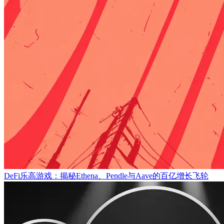
DeFi乐高游戏：揭秘Ethena、Pendle与Aave的百亿增长飞轮