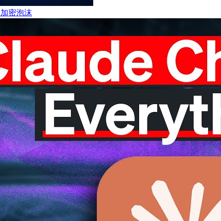
惕加密泡沫