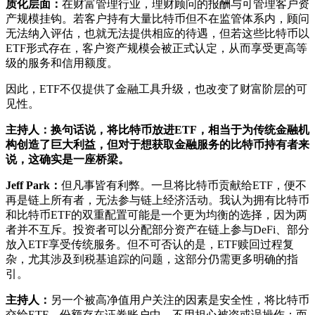
质化层面：
在财富管理行业，理财顾问的报酬与可管理客户资
产规模挂钩。若客户持有大量比特币但不在监管体系内，顾问
无法纳入评估，也就无法提供相应的待遇，但若这些比特币以
ETF形式存在，客户资产规模会被正式认定，从而享受更高等
级的服务和信用额度。
因此，ETF不仅提供了金融工具升级，也改变了财富阶层的可
见性。
主持人：换句话说，将比特币放进ETF，相当于为传统金融机
构创造了巨大利益，但对于想获取金融服务的比特币持有者来
说，这确实是一座桥梁。
Jeff Park：
但凡事皆有利弊。一旦将比特币贡献给ETF，便不
再是链上所有者，无法参与链上经济活动。我认为拥有比特币
和比特币ETF的双重配置可能是一个更为均衡的选择，因为两
者并不互斥。投资者可以分配部分资产在链上参与DeFi、部分
放入ETF享受传统服务。但不可否认的是，ETF赎回过程复
杂，尤其涉及到税基追踪的问题，这部分仍需更多明确的指
引。
主持人：
另一个被高净值用户关注的因素是安全性，将比特币
交给ETF，份额存在证券账户中，不用担心被盗或误操作；而