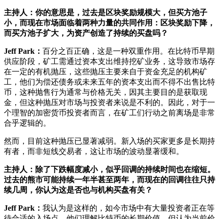
主持人：你的意思是，过去是区块奖励规模大，但买方池子
小，而现在市场面临着两种力量的共同作用：区块奖励下降，
而买方池子扩大，为资产创造了持续的买盘吗？
Jeff Park：
百分之百正确，这是一种双重作用。在比特币早期
供应阶段，矿工需通过资本支出维持挖矿业务，这导致市场存
在一定的有机抛压，这些抛压主要来自于资金充足的机构矿
工，他们为偿还债务或未来五年的资本支出而不得不出售比特
币，这种抛售行为通常与价格无关，因其主要目的是获取现
金，但这种抛压对市场与投资者来说是不利的。因此，对于一
个理智的加密货币投资者而言，在矿工们行动之前离场是非常
合乎逻辑的。
然而，目前这种抛压已显著减弱。新入场的买家更多是长期持
有者，而非短线交易者，这让市场的波动显著缓和。
主持人：除了下跌幅度减小，似乎回调的持续时间也在缩短。
过去的熊市可能持续一年半甚至两年，而现在的回调往往只持
续几周，你认为这是否也与机构买盘有关？
Jeff Park：
我认为是这样的，如今市场中有大量投资者正在等
待合适的入场点。他们理解比特币的长期价值，但认为当前价