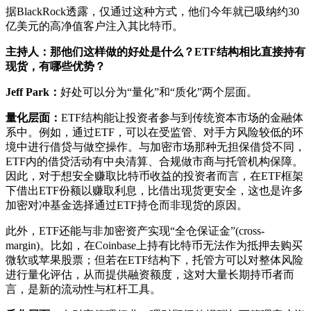
据BlackRock透露，仅通过这种方式，他们今年就已吸纳约30
亿美元的高净值客户注入其比特币。
主持人：那他们这样做的好处是什么？ETF结构相比直接持有
现货，有哪些优势？
Jeff Park：
好处可以分为“量化”和“质化”两个层面。
量化层面：
ETF结构能让投资者参与到传统资本市场的金融体
系中。例如，通过ETF，可以在受监管、对手方风险较低的环
境中进行借贷与做空操作。与加密市场那种无担保借贷不同，
ETF内的借贷活动有中央清算、合规做市商与托管机构保障。
因此，对于想安全赚取比特币收益的投资者而言，在ETF框架
下借出ETF份额以赚取利息，比借出现货更安全，这也是许多
加密对冲基金选择通过ETF持仓而非现货的原因。
此外，ETF还能与非加密资产实现“全仓保证金”(cross-
margin)。比如，在Coinbase上持有比特币无法作为抵押去购买
微软或苹果股票；但若在ETF结构下，托管方可以对整体风险
进行量化评估，从而提供融资额度，这对大量长期持币者而
言，是新的流动性与杠杆工具。