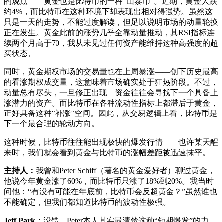
的观点——黄金也是比特币的一种“山寨币”。近期，黄金大跌
约4%，而比特币在这种环境下却表现出相对得强势。虽然这
只是一天的走势，不能过度解读，但足以说明市场的动量轮换
正在发生。黄金此前的涨势几乎全靠动量推动，其RSI指标连
续两个月高于70，我从未见过任何资产能维持这种高强度的超
买状态。
同时，黄金期权市场的交易量也在上周暴涨——创下历史最高
的看涨期权成交量，这意味着市场确实处于狂热阶段。不过，
动量总有尽头，一旦修正出现，资金往往会寻找下一个具备上
涨潜力的资产。而比特币在各种流动性指标上都滞后于黄金，
正好具备这种“补涨”空间。因此，从交易逻辑上看，比特币是
下一个最合理的轮动方向。
这种时候，比特币往往能出现极快的爆发行情——也许某天醒
来时，我们就会看到黄金与比特币的涨幅差距被迅速抹平。
主持人：
我曾和Peter Schiff（著名的黄金爱好者）聊过黄金，
他说今年黄金涨了60%，而比特币只涨了18%到20%。我当时
问他：“有没有可能在年底前，比特币会反超黄金？”虽然谁也
不能确定，但我们都知道比特币的波动性极强。
Jeff Park：
没错，Peter本人其实最清楚这种“短期爆发”的力