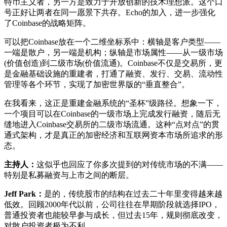
特币主义者，另一方是致力于开放创新的技术理想派。这个口
号正好让两者在同一愿景下共存。Echo的加入，进一步强化
了Coinbase的战略矩阵。
可以把Coinbase放在一个二维坐标系中：横轴是客户类型——
一端是散户，另一端是机构；纵轴是市场属性——从一级市场
(价值创造)到二级市场(价值流通)。Coinbase不仅是交易所，更
是金融基础设施的重建者，打通了融资、发行、交易、流动性
管理等各个环节，实现了加密世界版的“垂直整合”。
在我看来，这正是重建金融系统的“圣杯”级路径。想象一下，
一个项目可以在Coinbase的一级市场上完成发行融资，随后无
缝地进入Coinbase交易所的二级市场流通。这种“点对点”的贯
通式架构，才是真正的加密经济和互联网资本市场所追求的形
态。
主持人：
这似乎也回应了你多次提到的对传统市场的不满——
特别是私募融资与上市之间的断层。
Jeff Park：
是的，传统股市的结构在过去二十年里变得越来越
低效。回顾2000年代以前，公司往往在早期阶段就选择IPO，
普通投资者也能较早参与成长，但过去15年，规则彻底改变，
对散户投资者极为不利。