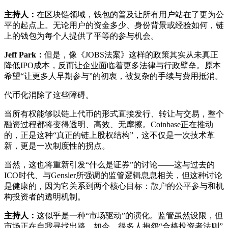
主持人：
在区块链领域，钱包的普及让所有用户站在了更为公
平的起点上。无论用户的资金多少、身份背景或经验如何，链
上的钱包为每个人提供了平等的参与机会。
Jeff Park：
但是，像《JOBS法案》这样的政策其实从未真正
降低IPO成本，反而让企业面临着更多法律与行政壁垒。原本
希望“让更多人早期参与”的初衷，被复杂的手续与费用抵消。
代币化消除了这些障碍。
当所有权能够以链上代币的形式直接发行、转让与交易，整个
融资过程都将变得透明、高效、无摩擦。Coinbase正在推动
的，正是这种“真正的链上股权结构”，这不仅是一次技术革
新，更是一次制度性的拐点。
当然，这也将重新引发“什么是证券”的讨论——这与过去的
ICO时代、与Gensler所强调的监管逻辑息息相关，但这种讨论
是健康的，因为它关系到两个核心目标：散户的公平参与和机
构投资者的透明机制。
主持人：
这似乎是一种“市场驱动”的演化。监管虽然设限，但
市场正在自我寻找出路。如今，很多人抱怨“合格投资者法则”