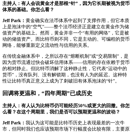
主持人：有人会说黄金才是那根“针”，因为它长期被视为货币
体系的基础。你怎么看？
Jeff Park：
黄金确实在法币体系中起到了支撑作用，但它本质
上是泡沫中的“空气”——整个法币经济正是建立在黄金作为储
值资产的基础上。然而，黄金并非一个“有用的网络”，它是被
动的储值资产。而比特币则不同，它是主动的、可编程的货币
网络，能够重新定义流动性与信用的关系。
在传统金融体系中，之所以存在“熔断机制”或“交易限制”，是
因为货币流通过快会破坏信用体系——信用的存在依赖于货币
的相对静止。但比特币消解了这种静止性，它代表“运动中的
货币”，没有队列、没有解锁期，也没有人为的延迟。这种特
性让比特币真正意义上成为了刺破旧有体系泡沫的“针”。
回调将更温和，“四年周期”已成历史
主持人：有人认为比特币仍可能经历50%或更大的回撤。你怎
么看？在这个周期里，我们是否可以预期更温和的波动？
Jeff Park：
我认为这可能是比特币历史上表现最差的一次牛
市，但同时我们也应该预期市场下行幅度会比较有限，主要原