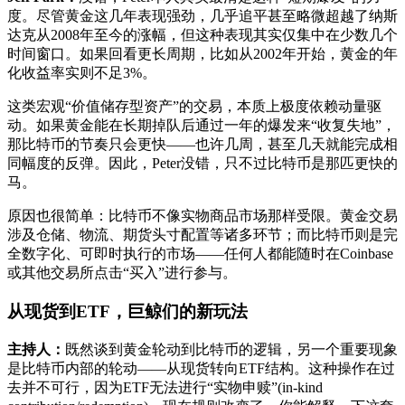
度。尽管黄金这几年表现强劲，几乎追平甚至略微超越了纳斯
达克从2008年至今的涨幅，但这种表现其实仅集中在少数几个
时间窗口。如果回看更长周期，比如从2002年开始，黄金的年
化收益率实则不足3%。
这类宏观“价值储存型资产”的交易，本质上极度依赖动量驱
动。如果黄金能在长期掉队后通过一年的爆发来“收复失地”，
那比特币的节奏只会更快——也许几周，甚至几天就能完成相
同幅度的反弹。因此，Peter没错，只不过比特币是那匹更快的
马。
原因也很简单：比特币不像实物商品市场那样受限。黄金交易
涉及仓储、物流、期货头寸配置等诸多环节；而比特币则是完
全数字化、可即时执行的市场——任何人都能随时在Coinbase
或其他交易所点击“买入”进行参与。
从现货到ETF，巨鲸们的新玩法
主持人：
既然谈到黄金轮动到比特币的逻辑，另一个重要现象
是比特币内部的轮动——从现货转向ETF结构。这种操作在过
去并不可行，因为ETF无法进行“实物申赎”(in-kind