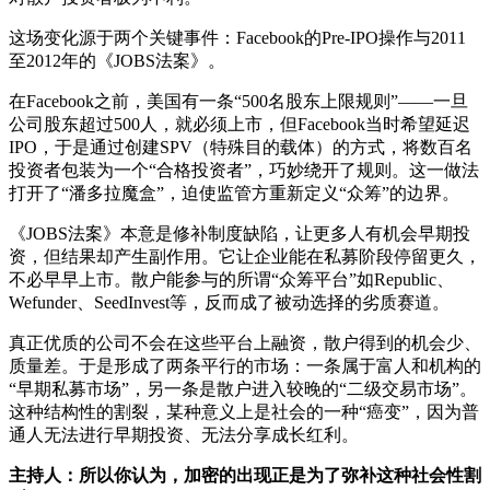
这场变化源于两个关键事件：Facebook的Pre-IPO操作与2011
至2012年的《JOBS法案》。
在Facebook之前，美国有一条“500名股东上限规则”——一旦
公司股东超过500人，就必须上市，但Facebook当时希望延迟
IPO，于是通过创建SPV（特殊目的载体）的方式，将数百名
投资者包装为一个“合格投资者”，巧妙绕开了规则。这一做法
打开了“潘多拉魔盒”，迫使监管方重新定义“众筹”的边界。
《JOBS法案》本意是修补制度缺陷，让更多人有机会早期投
资，但结果却产生副作用。它让企业能在私募阶段停留更久，
不必早早上市。散户能参与的所谓“众筹平台”如Republic、
Wefunder、SeedInvest等，反而成了被动选择的劣质赛道。
真正优质的公司不会在这些平台上融资，散户得到的机会少、
质量差。于是形成了两条平行的市场：一条属于富人和机构的
“早期私募市场”，另一条是散户进入较晚的“二级交易市场”。
这种结构性的割裂，某种意义上是社会的一种“癌变”，因为普
通人无法进行早期投资、无法分享成长红利。
主持人：所以你认为，加密的出现正是为了弥补这种社会性割