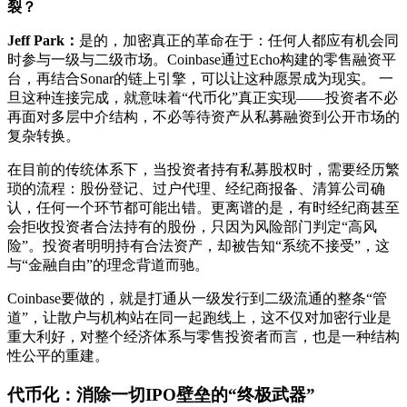
裂？
Jeff Park：
是的，加密真正的革命在于：任何人都应有机会同
时参与一级与二级市场。Coinbase通过Echo构建的零售融资平
台，再结合Sonar的链上引擎，可以让这种愿景成为现实。 一
旦这种连接完成，就意味着“代币化”真正实现——投资者不必
再面对多层中介结构，不必等待资产从私募融资到公开市场的
复杂转换。
在目前的传统体系下，当投资者持有私募股权时，需要经历繁
琐的流程：股份登记、过户代理、经纪商报备、清算公司确
认，任何一个环节都可能出错。更离谱的是，有时经纪商甚至
会拒收投资者合法持有的股份，只因为风险部门判定“高风
险”。投资者明明持有合法资产，却被告知“系统不接受”，这
与“金融自由”的理念背道而驰。
Coinbase要做的，就是打通从一级发行到二级流通的整条“管
道”，让散户与机构站在同一起跑线上，这不仅对加密行业是
重大利好，对整个经济体系与零售投资者而言，也是一种结构
性公平的重建。
代币化：消除一切IPO壁垒的“终极武器”