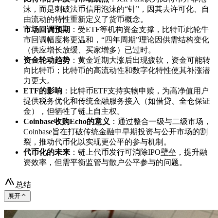
沫，而是刺破法币信用泡沫的“针”，因其去许可化、自
由流动的特性重新定义了货币概念。
市场回调预期
：受ETF等机构资金支撑，比特币此轮牛
市回调幅度将更温和，“四年周期”理论因供需结构变化
（供应增长放缓、买家增多）已过时。
资金轮动趋势
：黄金近期大涨后出现疲软，资金可能转
向比特币；比特币的高流动性和数字化特性使其补涨潜
力更大。
ETF的影响
：比特币ETF支持实物申赎，为高净值用户
提供税务优化和传统金融服务接入（如借贷、全仓保证
金），但牺牲了链上自主权。
Coinbase收购Echo的意义
：通过整合一级与二级市场，
Coinbase旨在打破传统金融中早期投资与公开市场的割
裂，推动代币化以实现更公平的参与机制。
代币化的未来
：链上代币发行可消除IPO壁垒，提升融
资效率，但需平衡监管与散户公平参与的问题。
总结
展开