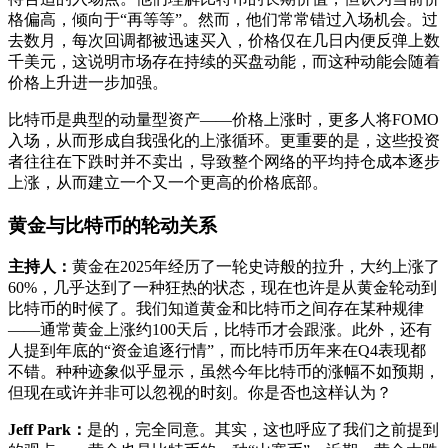
格偏高，倾向于“再等等”。然而，他们常常错过入场机会。过
去数月，每次回调都被迅速买入，价格仅在几日内便反弹上数
千美元，这说明市场存在持续的买盘动能，而这种动能会随着
价格上升进一步加强。
比特币是典型的动量型资产——价格上涨时，更多人将FOMO
入场，从而形成自我强化的上涨循环。更重要的是，这些投资
者往往在下跌时并不卖出，导致整个网络的平均持仓成本逐步
上涨，从而建立一个又一个更高的价格底部。
黄金与比特币的轮动关系
主持人：
黄金在2025年经历了一轮史诗般的拉升，大约上涨了
60%，几乎达到了一种狂热的状态，现在也许是从黄金轮动到
比特币的时候了。我们知道黄金和比特币之间存在某种规律
——通常黄金上涨约100天后，比特币才会跟涨。此外，还有
人提到年底的“资金追逐行情”，而比特币历年来在Q4表现都
不错。种种迹象似乎显示，虽然今年比特币的涨幅不如预期，
但现在或许并非可以忽视的时刻。你是否也这样认为？
Jeff Park：
是的，完全同意。其实，这也呼应了我们之前提到