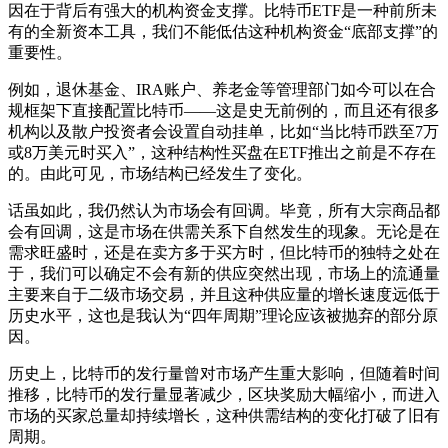
因在于背后有强大的机构资金支撑。比特币ETF是一种前所未
有的全新资本工具，我们不能低估这种机构资金“底部支撑”的
重要性。
例如，退休基金、IRA账户、养老金等管理部门如今可以在合
规框架下直接配置比特币——这是史无前例的，而且还有很多
机构以及散户投资者会设置自动挂单，比如“当比特币跌至7万
或8万美元时买入”，这种结构性买盘在ETF推出之前是不存在
的。由此可见，市场结构已经发生了变化。
话虽如此，我仍然认为市场会有回调。毕竟，所有大宗商品都
会有回调，这是市场在供需关系下自然发生的现象。无论是在
需求旺盛时，还是在卖方多于买方时，但比特币的独特之处在
于，我们可以确定不会有新的供应突然出现，市场上的流通量
主要来自于二级市场交易，并且这种供应量的增长速度远低于
历史水平，这也是我认为“四年周期”理论应该被抛弃的部分原
因。
历史上，比特币的发行量曾对市场产生重大影响，但随着时间
推移，比特币的发行量显著减少，区块奖励大幅缩小，而进入
市场的买家总量却持续增长，这种供需结构的变化打破了旧有
周期。