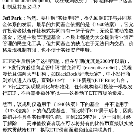
contribution/redemption)。现在规则改变了，你能解释一下这套
机制及其意义吗？
Jeff Park：
当然。要理解“实物申赎”，得先回溯ETF与共同基
金体系的发展。最早的共同基金依据的是《1940法案》，它允
许投资者以合作社模式共同持有一篮子资产，无论是被动指数
基金，还是主动管理型基金，本质上都是为大众提供专业资产
管理的民主化工具，但共同基金的缺点在于无法日内交易、价
格发现机制有限，也不便于实物资产申赎。
ETF诞生后解决了这些问题，但在早期(尤其是2008年以后)，
ETF发行方必须向监管申请“豁免许可”(exemptive relief)，流程
漫长且偏向大型机构，如BlackRock等“老玩家”，中小发行商
则难以进入市场。直到2019年，“ETF新规”(ETF Rule)出台，
ETF行业才实现规则化与标准化，任何机构都可按统一模板发
行ETF，不再需要额外审批——这推动了ETF市场的爆发。
然而，该规则仅适用于《1940法案》下的基金，并不适用于
《1933法案》下的商品类基金。而比特币ETF属于后者，因此
最初并不具备实物申赎功能。直到2025年7月，这一限制才终
于解除——高净值投资者现在可以将持有的比特币直接以实物
形式贡献给ETF，换取ETF份额而避免触发纳税条件。