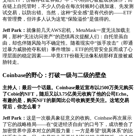
在链上自托管时，不少人仍会在每次转账时心跳加速、先发测
试交易，以防出错。当然，这种“安全感”是有代价的——ETF
有管理费，但许多人认为这笔“保险溢价”是值得的。
Jeff Park：
就像前几天AWS宕机，MetaMask一度无法加载主
网，那种“无法访问资产”的恐惧再次提醒人们：自托管虽自
由，却也伴随风险与不确定性。随着现实中“扳手攻击”（即通
过暴力威胁抢夺私钥）事件增加，ETF的托管安全反而成了心
理层面的稳定因素——毕竟ETF份额无法像私钥那样直接被威
胁转走。
Coinbase的野心：打破一级与二级的壁垒
主持人：最后一个话题。Coinbase最近宣布以2500万美元购买
了Cobie的NFT，随后又以3.75亿美元收购了他的公司Echo。
有趣的是，购买NFT的新闻比公司收购更受关注。这笔交易
背后，你怎么看？
Jeff Park：
这是一次极具象征意义的收购。Coinbase再次展示
了它的战略格局——在“促进经济自由”的口号下，成功整合了
加密世界中原本对立的两股力量：一方是希望“脱离体系”的比