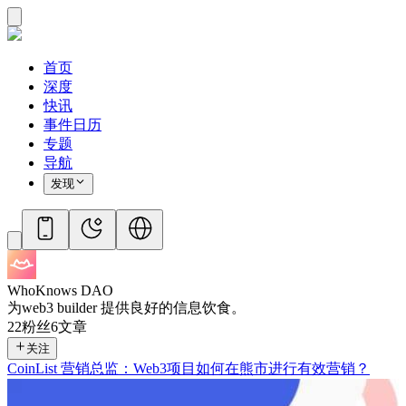
首页
深度
快讯
事件日历
专题
导航
发现
WhoKnows DAO
为web3 builder 提供良好的信息饮食。
22
粉丝
6
文章
关注
CoinList 营销总监：Web3项目如何在熊市进行有效营销？