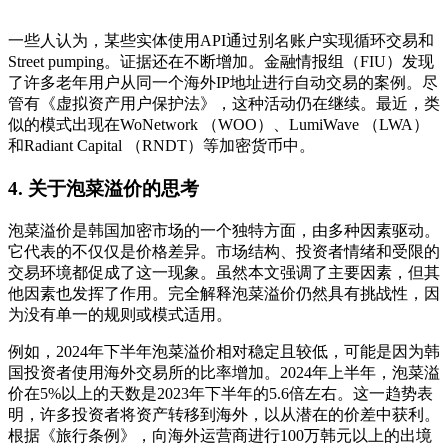
一些人认为，某些实体使用API通过别名账户实现循环交易和
Street pumping。证据还在不断增加。金融情报组（FIU）发现
了许多老年用户从同一个海外IP地址进行自动交易的案例。尽
管有《虚拟资产用户保护法》，这种活动仍在继续。最近，类
似的模式出现在WoNetwork （WOO）、LumiWave （LWA）
和Radiant Capital （RNDT）等加密货币中。
4.
关于泡菜溢价的思考
泡菜溢价是韩国加密市场的一个独特方面，由多种因素驱动。
它代表的不仅仅是价格差异。市场结构、投资者情绪和受限的
交易环境都促成了这一现象。虽然本文强调了主要因素，但其
他因素也发挥了作用。完全解释泡菜溢价仍然具有挑战性，因
为没有单一的规则或模式适用。
例如，2024年下半年泡菜溢价相对稳定且较低，可能是因为韩
国投资者使用海外交易所的比率增加。2024年上半年，泡菜溢
价在5%以上的天数是2023年下半年的5.6倍左右。这一趋势表
明，许多投资者将资产转移到海外，以从潜在的价差中获利。
根据《旅行条例》，向海外运营商进行100万韩元以上的出境