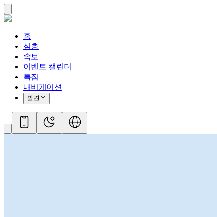
홈
심층
속보
이벤트 캘린더
특집
내비게이션
발견